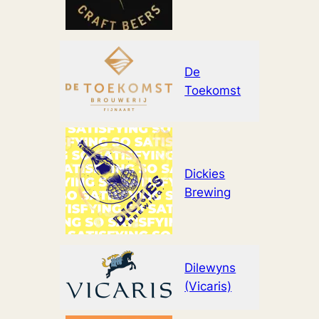
De
www.bro
Toekomst
Dickies
www.dic
Brewing
Dilewyns
www.vic
(Vicaris)