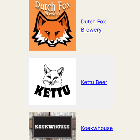
Dutch Fox
www.dut
Brewery
Kettu Beer
https:/
Koekwhouse
www.koe