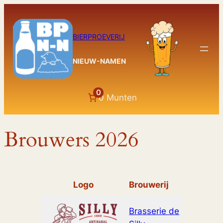
Ga
naar
de
BIERPROEVERIJ
inhoud
NIEUW-NAMEN
0
0 Munten
Brouwers 2026
Logo
Brouwerij
Websit
Brasserie de
www.sil