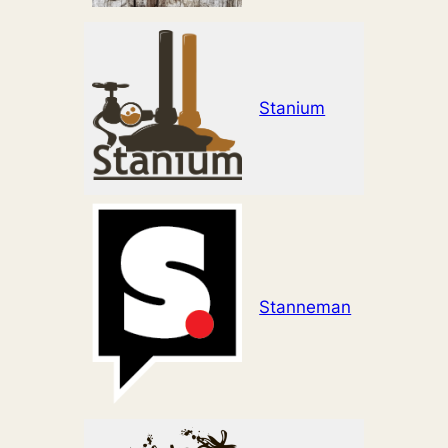
Stanium
www.sta
Stanneman
www.st