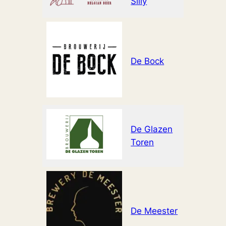
Silly
De Bock
www.bro
De Glazen
www.gla
Toren
De Meester
www.bro