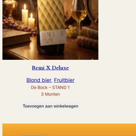
Remi X Deluxe
Blond bier
, 
Fruitbier
De Bock – STAND 1
3
Munten
Toevoegen aan winkelwagen