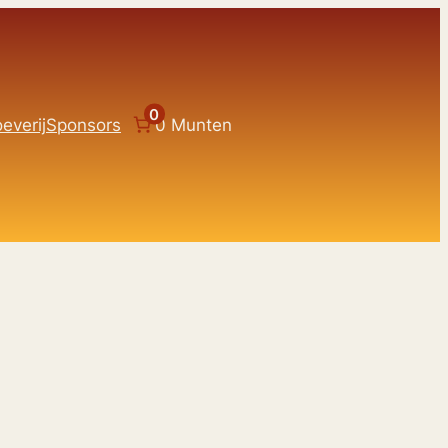
0
everij
Sponsors
0 Munten