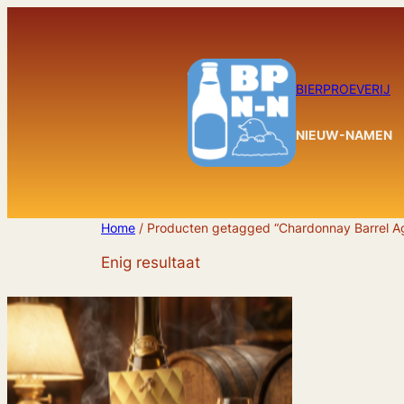
Ga
naar
de
inhoud
BIERPROEVERIJ
NIEUW-NAMEN
Home
/ Producten getagged “Chardonnay Barrel A
Enig resultaat