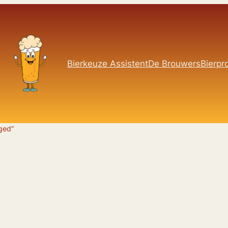
Bierkeuze Assistent
De Brouwers
Bierpro
ged”