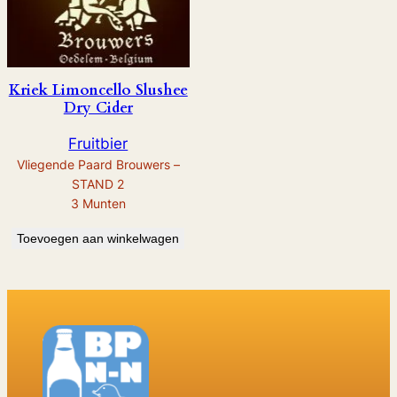
Kriek Limoncello Slushee
Dry Cider
Fruitbier
Vliegende Paard Brouwers –
STAND 2
3
Munten
Toevoegen aan winkelwagen