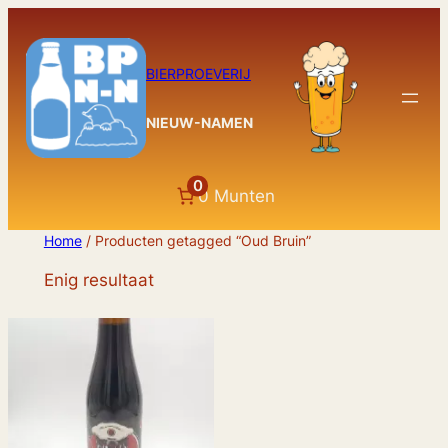
Ga
naar
de
BIERPROEVERIJ
inhoud
NIEUW-NAMEN
0
0 Munten
Home
/ Producten getagged “Oud Bruin”
Enig resultaat