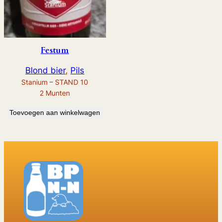
Festum
Blond bier
, 
Pils
Stanium – STAND 10
2
Munten
Toevoegen aan winkelwagen