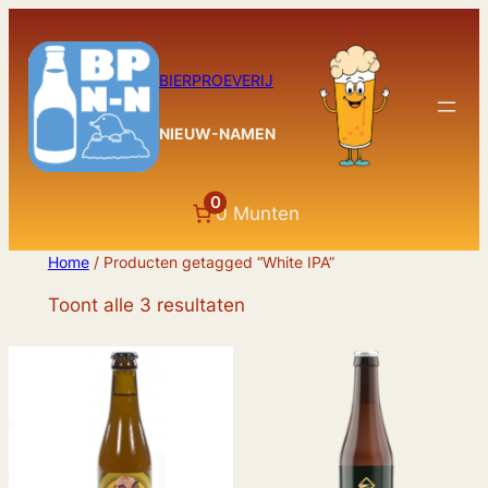
Ga
naar
de
BIERPROEVERIJ
inhoud
NIEUW-NAMEN
0
0 Munten
Home
/ Producten getagged “White IPA”
Toont alle 3 resultaten