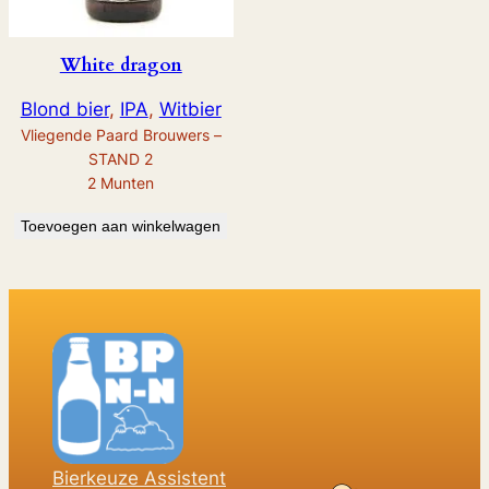
White dragon
Blond bier
, 
IPA
, 
Witbier
Vliegende Paard Brouwers –
STAND 2
2
Munten
Toevoegen aan winkelwagen
Bierkeuze Assistent