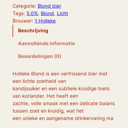
o
Categorie:
Blond bier
n
Tags:
5.0%
, 
Blond
, 
Licht
d
Brouwer:
’t Holleke
H
Beschrijving
o
l
Aanvullende informatie
l
Beoordelingen (0)
e
k
e
Holleke Blond is een verfrissend bier met
a
een lichte zoetheid van
a
kandijsuiker en een subtiele kruidige toets
n
van koriander. Het heeft een
t
zachte, volle smaak met een delicate balans
a
tussen zoet en kruidig, wat het
l
een unieke en aangename drinkervaring ma