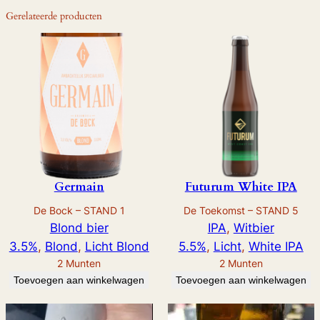
Gerelateerde producten
Germain
Futurum White IPA
De Bock – STAND 1
De Toekomst – STAND 5
Blond bier
IPA
, 
Witbier
3.5%
, 
Blond
, 
Licht Blond
5.5%
, 
Licht
, 
White IPA
2
Munten
2
Munten
Toevoegen aan winkelwagen
Toevoegen aan winkelwagen