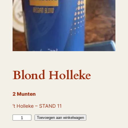
Blond Holleke
2
Munten
’t Holleke – STAND 11
B
Toevoegen aan winkelwagen
l