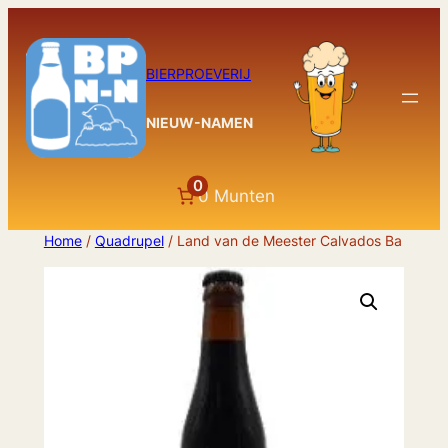
Ga
naar
de
BIERPROEVERIJ
inhoud
NIEUW-NAMEN
0
0 Munten
Home
/
Quadrupel
/ Land van de Meester Calvados Ba