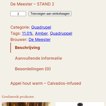
De Meester – STAND 2
L
Toevoegen aan winkelwagen
a
n
Categorie:
Quadrupel
d
Tags:
11.0%
, 
Amber
, 
Quadruppel
v
Brouwer:
De Meester
a
Beschrijving
n
d
Aanvullende informatie
e
Beoordelingen (0)
M
e
e
Appel hout warm – Calvados-infused
s
t
Gerelateerde producten
e