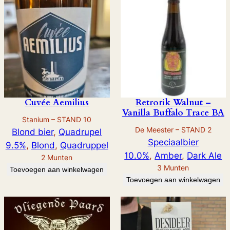
r
C
a
l
v
a
d
o
Cuvée Aemilius
Retrorik Walnut –
s
Vanilla Buffalo Trace BA
Stanium – STAND 10
B
De Meester – STAND 2
Blond bier
, 
Quadrupel
a
Speciaalbier
9.5%
, 
Blond
, 
Quadruppel
a
10.0%
, 
Amber
, 
Dark Ale
2
Munten
a
3
Munten
Toevoegen aan winkelwagen
n
Toevoegen aan winkelwagen
t
a
l