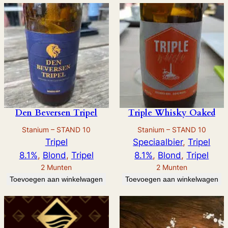
e
a
p
p
l
e
B
u
Den Beversen Tripel
Triple Whisky Oaked
f
Stanium – STAND 10
Stanium – STAND 10
f
Tripel
Speciaalbier
, 
Tripel
a
8.1%
, 
Blond
, 
Tripel
8.1%
, 
Blond
, 
Tripel
l
2
Munten
2
Munten
o
Toevoegen aan winkelwagen
Toevoegen aan winkelwagen
T
r
a
c