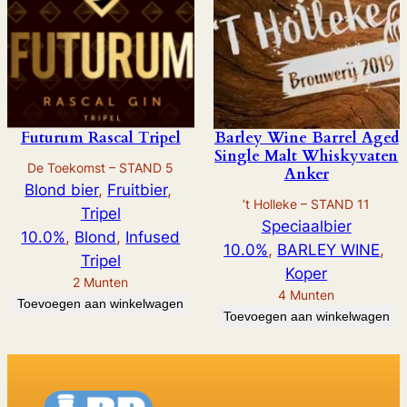
e
B
A
a
a
n
Futurum Rascal Tripel
Barley Wine Barrel Aged
Single Malt Whiskyvaten
t
De Toekomst – STAND 5
Anker
a
Blond bier
, 
Fruitbier
, 
l
’t Holleke – STAND 11
Tripel
Speciaalbier
10.0%
, 
Blond
, 
Infused
10.0%
, 
BARLEY WINE
, 
Tripel
Koper
2
Munten
4
Munten
Toevoegen aan winkelwagen
Toevoegen aan winkelwagen