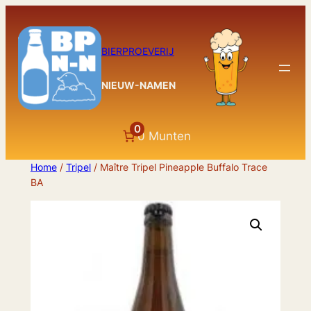
Ga
naar
de
BIERPROEVERIJ
inhoud
NIEUW-NAMEN
0
0 Munten
Home
/
Tripel
/ Maître Tripel Pineapple Buffalo Trace
BA