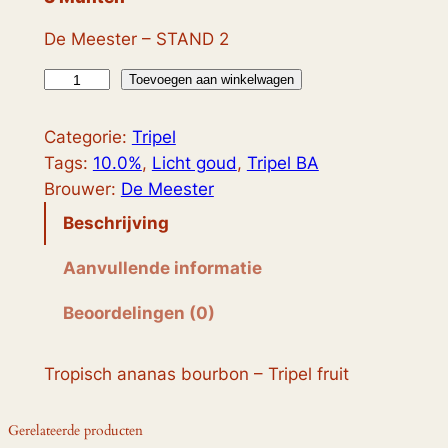
De Meester – STAND 2
M
Toevoegen aan winkelwagen
a
î
Categorie:
Tripel
t
Tags:
10.0%
, 
Licht goud
, 
Tripel BA
r
Brouwer:
De Meester
e
Beschrijving
T
r
Aanvullende informatie
i
Beoordelingen (0)
p
e
l
Tropisch ananas bourbon – Tripel fruit
P
i
Gerelateerde producten
n