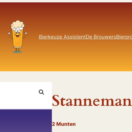
Bierkeuze Assistent
De Brouwers
Bierpro
Stanneman
2
Munten