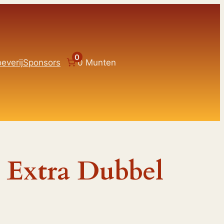
0
everij
Sponsors
0 Munten
 Extra Dubbel