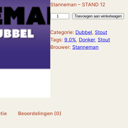
Stanneman – STAND 12
S
Toevoegen aan winkelwagen
t
a
Categorie:
Dubbel
, 
Stout
n
Tags:
9.0%
, 
Donker
, 
Stout
n
Brouwer:
Stanneman
e
m
a
n
E
x
t
r
a
tie
Beoordelingen (0)
D
u