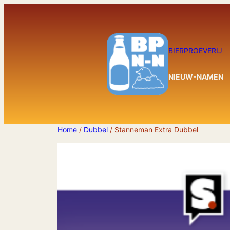
Ga
naar
de
inhoud
BIERPROEVERIJ
NIEUW-NAMEN
Home
/
Dubbel
/ Stanneman Extra Dubbel