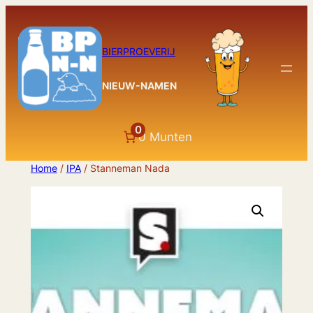
Ga
naar
de
BIERPROEVERIJ
inhoud
NIEUW-NAMEN
0
0 Munten
Home
/
IPA
/ Stanneman Nada