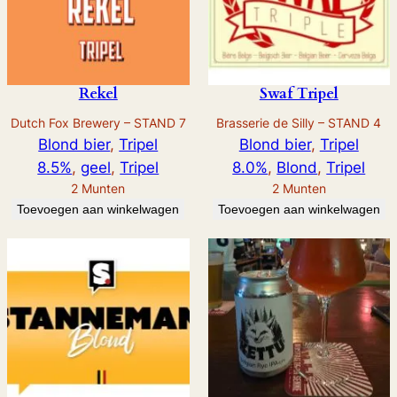
Rekel
Swaf Tripel
Dutch Fox Brewery – STAND 7
Brasserie de Silly – STAND 4
Blond bier
, 
Tripel
Blond bier
, 
Tripel
8.5%
, 
geel
, 
Tripel
8.0%
, 
Blond
, 
Tripel
2
Munten
2
Munten
Toevoegen aan winkelwagen
Toevoegen aan winkelwagen