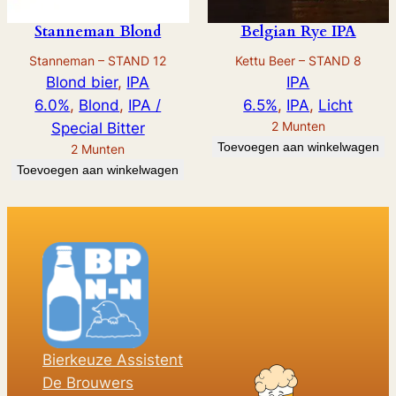
Stanneman Blond
Belgian Rye IPA
Stanneman – STAND 12
Kettu Beer – STAND 8
Blond bier
, 
IPA
IPA
6.0%
, 
Blond
, 
IPA /
6.5%
, 
IPA
, 
Licht
2
Munten
Special Bitter
Toevoegen aan winkelwagen
2
Munten
Toevoegen aan winkelwagen
Bierkeuze Assistent
De Brouwers