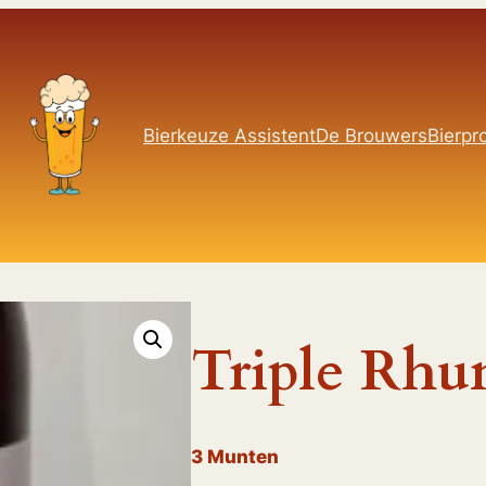
Bierkeuze Assistent
De Brouwers
Bierpro
Triple Rhu
3
Munten