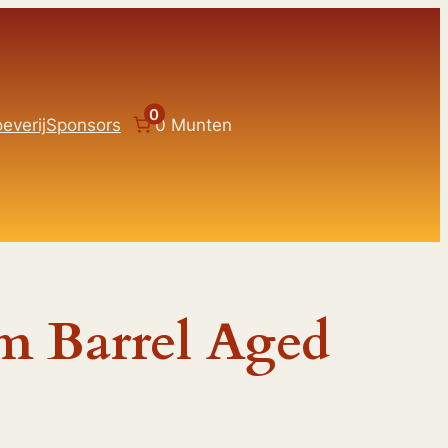
0
everij
Sponsors
0 Munten
m Barrel Aged