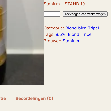
Stanium – STAND 10
T
Toevoegen aan winkelwagen
r
i
Categorie:
Blond bier
, 
Tripel
p
Tags:
8.5%
, 
Blond
, 
Tripel
l
Brouwer:
Stanium
e
R
h
u
m
B
a
r
r
tie
Beoordelingen (0)
e
l