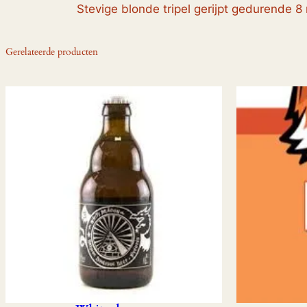
Stevige blonde tripel gerijpt gedurende 
Gerelateerde producten