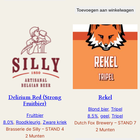
Toevoegen aan winkelwagen
Delirium Red (Strong
Rekel
Fruitbier)
Blond bier
, 
Tripel
Fruitbier
8.5%
, 
geel
, 
Tripel
8.0%
, 
Roodkleurig
, 
Zware kriek
Dutch Fox Brewery – STAND 7
Brasserie de Silly – STAND 4
2
Munten
2
Munten