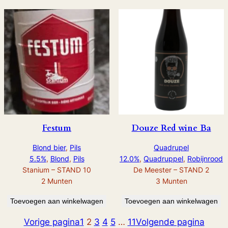
Festum
Douze Red wine Ba
Blond bier
, 
Pils
Quadrupel
5.5%
, 
Blond
, 
Pils
12.0%
, 
Quadruppel
, 
Robijnrood
Stanium – STAND 10
De Meester – STAND 2
2
Munten
3
Munten
Toevoegen aan winkelwagen
Toevoegen aan winkelwagen
Vorige pagina
1
2
3
4
5
…
11
Volgende pagina