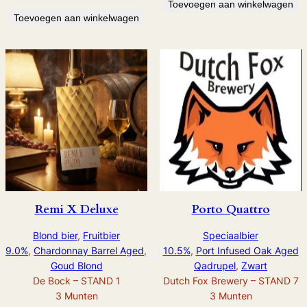
Toevoegen aan winkelwagen
Toevoegen aan winkelwagen
Remi X Deluxe
Porto Quattro
Blond bier
, 
Fruitbier
Speciaalbier
9.0%
, 
Chardonnay Barrel Aged
, 
10.5%
, 
Port Infused Oak Aged
Goud Blond
Qadrupel
, 
Zwart
De Bock – STAND 1
Dutch Fox Brewery – STAND 7
3
Munten
3
Munten