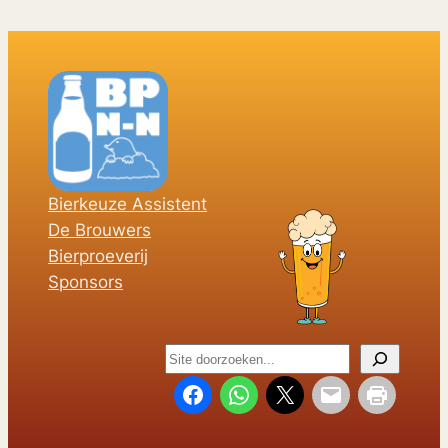
Bierkeuze Assistent
De Brouwers
Bierproeverij
Sponsors
Z
o
e
k