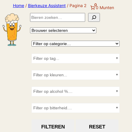
0
Ga
Home
/
Bierkeuze Assistent
/ Pagina 2
0 Munten
naar
Z
de
o
B
inhoud
e
k
r
e
n
o
Filter op tag...
u
Filter op kleuren...
w
Filter op alcohol %....
e
r
Filter op bitterheid....
s
FILTEREN
RESET